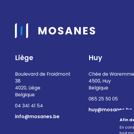
Liège
Huy
Boulevard de Froidmont
Chée de Waremme
38
4500, Huy
4020, Liège
Belgique
Belgique
085 25 50 05
04 341 41 54
huy@mosanes.be
info@mosanes.be
Afin d
En cons
tout m