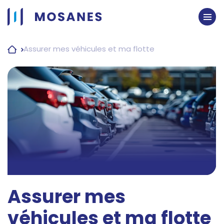
Passer
au
contenu
Assurer mes véhicules et ma flotte
Assurer mes
véhicules et ma flotte