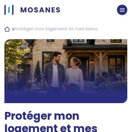
Passer
au
contenu
Protéger mon logement et mes biens
Protéger mon
logement et mes