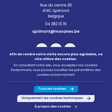
Rue du centre 26
4140, Sprimont
Belgique
04 382 10 16
sprimont@mosanes.be
Afin de rendre votre visite encore plus agréable, ce
site utilise des cookies.
En consultant notre site, vous acceptez nos cookies.
Évidemment, vous pouvez modifier les paramètres des
©2026 Mosanes
cookies à tout moment.
Conditions d’utilisation
Politique de confidentialité
Tous les cookies
Gestion des cookies
Uniquement les cookies techniques
Infos légales
À propos des cookies