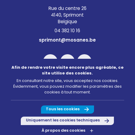
Rue du centre 26
4140, Sprimont
Belgique
04 382 10 16
sprimont@mosanes.be
Afin de rendre votre visite encore plus agréable, ce
site utilise des cookies.
En consultant notre site, vous acceptez nos cookies.
Évidemment, vous pouvez modifier les paramètres des
©2026 Mosanes
cookies à tout moment.
Conditions d’utilisation
Politique de confidentialité
Tous les cookies
Gestion des cookies
Uniquement les cookies techniques
Infos légales
À propos des cookies