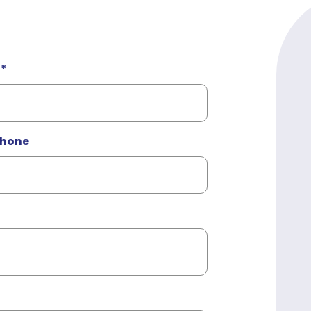
*
phone