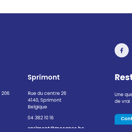
Res
Sprimont
 206
Rue du centre 26
Une que
4140, Sprimont
de vrai
Belgique
04 382 10 16
Con
sprimont@mosanes.be