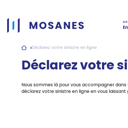
Passer
au
contenu
AS
En
Déclarez votre sinistre en ligne
Déclarez votre si
Nous sommes là pour vous accompagner dans les 
déclarez votre sinistre en ligne en vous laissant