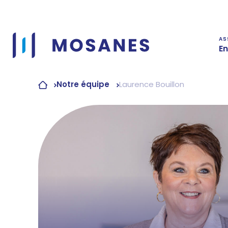
Passer
au
contenu
AS
En
Notre équipe
Laurence Bouillon