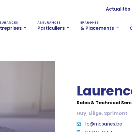
Actualités
SURANCES
ASSURANCES
EPARGNES
treprises
Particuliers
& Placements
Laurenc
Sales & Technical Seni
Huy, Liège, Sprimont
lb@mosanes.be