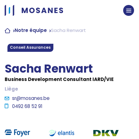
Passer
au
contenu
Notre équipe
Sacha Renwart
Conseil Assurances
Sacha Renwart
Business Development Consultant IARD/VIE
Liège
sr@mosanes.be
0492 68 52 91